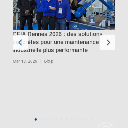
T
d
Dé
CFIA Rennes 2026 : des solutions
concrètes pour une maintenance
industrielle plus performante
Mar 13, 2026
|
Blog