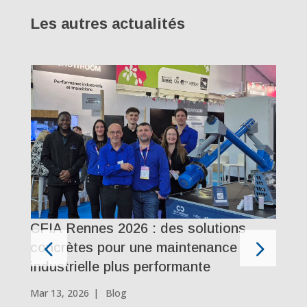
Les autres actualités
T
d
Dé
CFIA Rennes 2026 : des solutions
concrètes pour une maintenance
industrielle plus performante
Mar 13, 2026
|
Blog